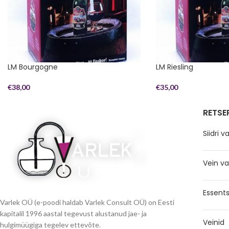
LM Bourgogne
LM Riesling
€
38,00
€
35,00
RETSE
Siidri 
Vein v
Essents
Varlek OÜ (e-poodi haldab Varlek Consult OÜ) on Eesti
kapitalil 1996 aastal tegevust alustanud jae- ja
Veinid
hulgimüügiga tegelev ettevõte.