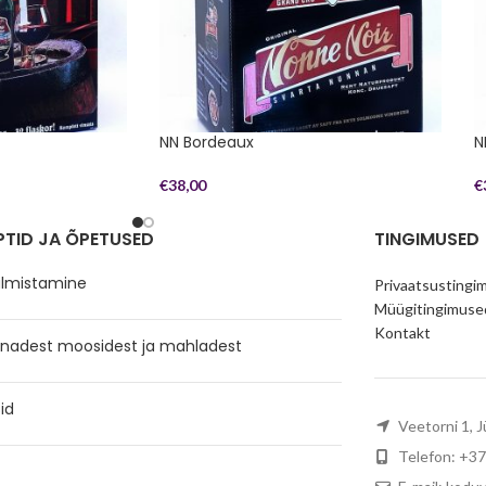
NN Bordeaux
N
€
38,00
€
PTID JA ÕPETUSED
TINGIMUSED
valmistamine
Privaatsustingi
Müügitingimuse
Kontakt
anadest moosidest ja mahladest
id
Veetorni 1, J
Telefon: +3