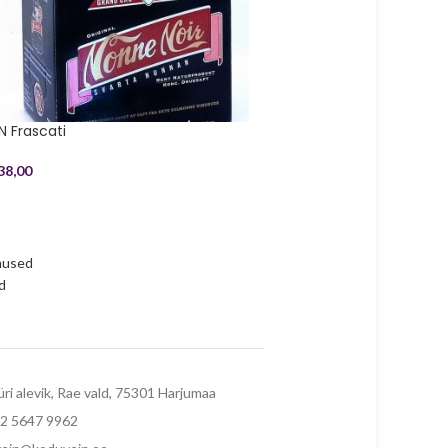
N Frascati
NN Graves
38,00
€
38,00
mused
d
üri alevik, Rae vald, 75301 Harjumaa
72 5647 9962