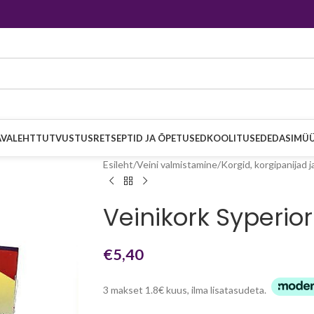
AVALEHT
TUTVUSTUS
RETSEPTID JA ÕPETUSED
KOOLITUSED
EDASIMÜ
Esileht
Veini valmistamine
Korgid, korgipanijad j
Veinikork Syperi
€
5,40
3 makset 1.8€ kuus, ilma lisatasudeta.