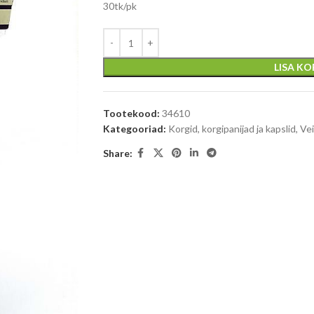
30tk/pk
LISA KO
Tootekood:
34610
Kategooriad:
Korgid, korgipanijad ja kapslid
,
Vei
Share: