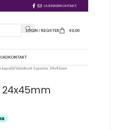
UUDISKIRI
KONTAKT
LOGIN / REGISTER
€
0,00
ÜJAD
KONTAKT
a kapslid
Veinikork Syperior 24x45mm
or 24x45mm