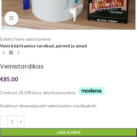
Click to enlarge
Esileht
Veini valmistamine
Veini kääritamise tarvikud, pärmid ja ained
Veinistardikas
€
85,00
3 makset 28.33€ kuus, ilma lisatasudeta.
Kvaliteet viinamarjaveini valmistamise stardipakett.
LISA KORVI