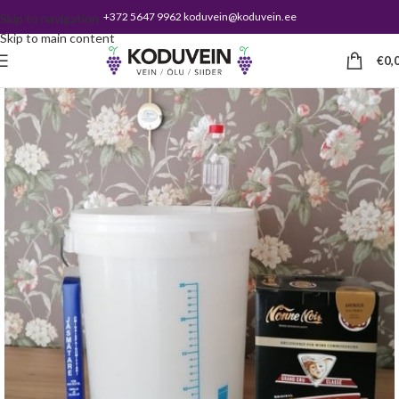
+372 5647 9962 koduvein@koduvein.ee
Skip to navigation
Skip to main content
€
0,