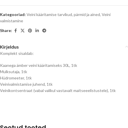
Kategooriad:
Veini kääritamise tarvikud, pärmid ja ained
,
Veini
valmistamine
Share:
Kirjeldus
Komplekt sisaldab:
Kaanega ämber veini kääritamiseks 30L, 1tk
Mulksutaja, 1tk
Hüdromeeter, 1tk
Veinivalmistamise juhend, 1tk
Veinikontsentraat (vabal valikul vastavalt maitseeelistustele), 1tk
Seotud tooted