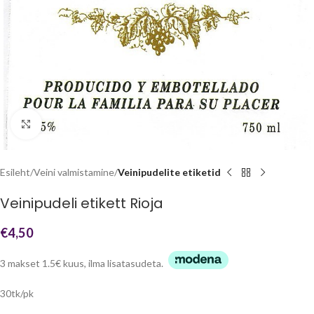
Click to enlarge
Esileht
Veini valmistamine
Veinipudelite etiketid
Veinipudeli etikett Rioja
€
4,50
3 makset 1.5€ kuus, ilma lisatasudeta.
30tk/pk