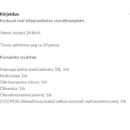
Kirjeldus
Kodusel teel õllepruulimise stardikomplekt.
Valmis toodet 24 liitrit.
Toote valmimise aeg ca 20 päeva
Komplekt sisaldab:
Kaanega ämber kääritamiseks 30L, 1tk
Mulksutaja, 1tk
Õlle kurnamise sifoon, 1tk
Õlleankur, 1tk
Õllevalmistamise juhend, 1tk
COOPERS õllemaltoosa (vabal valikul vastavalt maitseeelistusele), 1tk