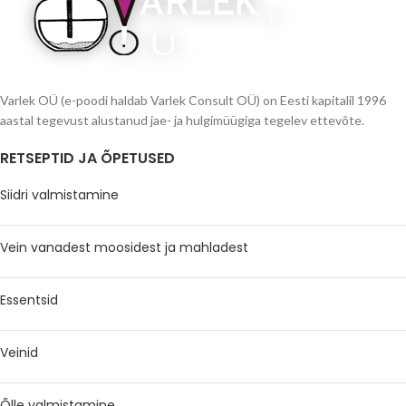
Varlek OÜ (e-poodi haldab Varlek Consult OÜ) on Eesti kapitalil 1996
aastal tegevust alustanud jae- ja hulgimüügiga tegelev ettevõte.
RETSEPTID JA ÕPETUSED
Siidri valmistamine
Vein vanadest moosidest ja mahladest
Essentsid
Veinid
Õlle valmistamine