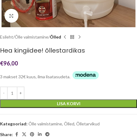
Click to enlarge
Esileht
Õlle valmistamine
Õlled
Hea kingiidee! õllestardikas
€
96,00
3 makset 32€ kuus, ilma lisatasudeta.
LISA KORVI
Kategooriad:
Õlle valmistamine
,
Õlled
,
Õlletarvikud
Share: