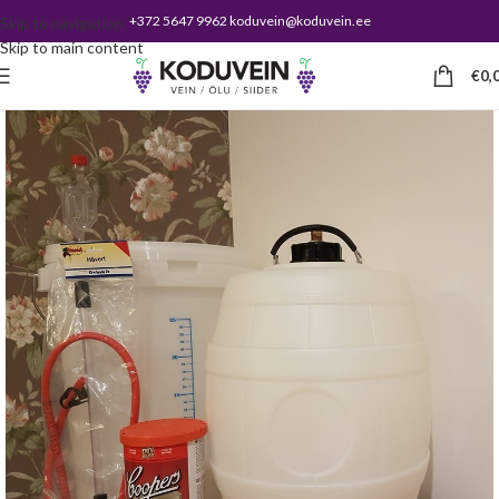
+372 5647 9962 koduvein@koduvein.ee
Skip to navigation
Skip to main content
€
0,