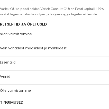
Varlek OÜ (e-poodi haldab Varlek Consult OÜ) on Eesti kapitalil 1996
aastal tegevust alustanud jae- ja hulgimüügiga tegelev ettevõte.
RETSEPTID JA ÕPETUSED
Siidri valmistamine
Vein vanadest moosidest ja mahladest
Essentsid
Veinid
Õlle valmistamine
TINGIMUSED