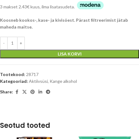
3 makset 2.43€ kuus, ilma lisatasudeta.
Koosneb kookos-, kase- ja kivisöest. Pärast filtreerimist jätab
maheda maitse.
LISA KORVI
Tootekood:
28717
Kategooriad:
Aktiivsüsi
,
Kange alkohol
Share:
Seotud tooted