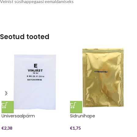
Veinist süsihappegaasi eemaldamiseks
Seotud tooted
Universaalpärm
Sidrunihape
€
2,38
€
1,75