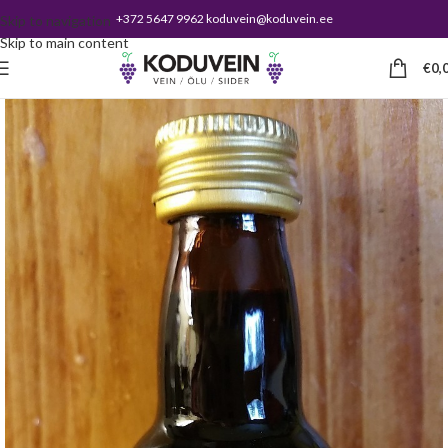
+372 5647 9962 koduvein@koduvein.ee
Skip to navigation
Skip to main content
€
0,