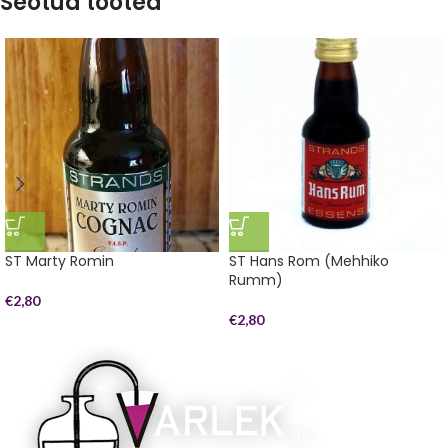
Seotud tooted
ST Marty Romin
ST Hans Rom (Mehhiko
Rumm)
€
2,80
€
2,80