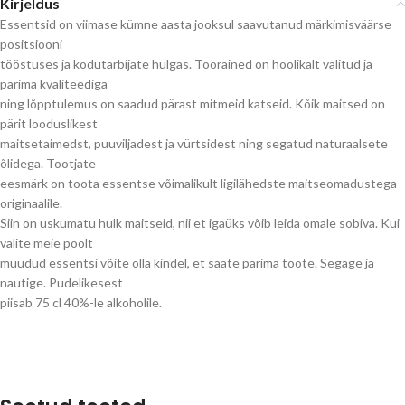
Kirjeldus
Essentsid on viimase kümne aasta jooksul saavutanud märkimisväärse
positsiooni
tööstuses ja kodutarbijate hulgas. Toorained on hoolikalt valitud ja
parima kvaliteediga
ning lõpptulemus on saadud pärast mitmeid katseid. Kõik maitsed on
pärit looduslikest
maitsetaimedst, puuviljadest ja vürtsidest ning segatud naturaalsete
õlidega. Tootjate
eesmärk on toota essentse võimalikult ligilähedste maitseomadustega
originaalile.
Siin on uskumatu hulk maitseid, nii et igaüks võib leida omale sobiva. Kui
valite meie poolt
müüdud essentsi võite olla kindel, et saate parima toote. Segage ja
nautige. Pudelikesest
piisab 75 cl 40%-le alkoholile.