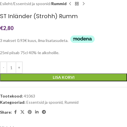
Esileht
Essentsid ja spoonid
Rummid
ST Inländer (Strohh) Rumm
€
2,80
3 makset 0.93€ kuus, ilma lisatasudeta.
25ml piisab 75cl 40%-le alkoholile.
LISA KORVI
Tootekood:
41063
Kategooriad:
Essentsid ja spoonid
,
Rummid
Share: